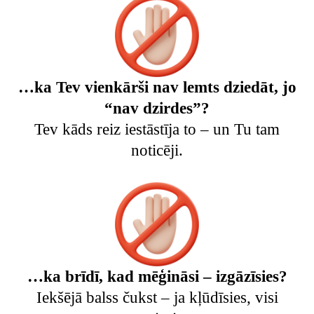
…ka Tev vienkārši nav lemts dziedāt, jo
“nav dzirdes”?
Tev kāds reiz iestāstīja to – un Tu tam
noticēji.
…ka brīdī, kad mēģināsi – izgāzīsies?
Iekšējā balss čukst – ja kļūdīsies, visi