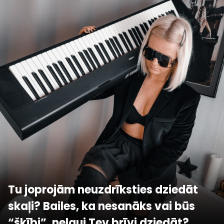
Tu joprojām neuzdrīksties dziedāt
skaļi? Bailes, ka nesanāks vai būs
“šķībi”, neļauj Tev brīvi dziedāt?