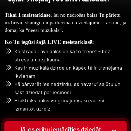
Tikai 1 meistarklase
, lai no nedrošas balss Tu pārietu
uz brīvu, skanīgu un pārliecinātu dziedājumu – arī tad, ja
domā, ka “neesi muzikāls”.
Ko Tu iegūsi šajā LIVE meistarklasē:
Kā strādā Tava balss un kā to trenēt – bez
stresa un bez kauna
Kas ir muzikālā dzirde un kāpēc tā ir trenējama
ikvienam
Kā pārvarēt “es nedzirdu, es nevaru” sajūtu un
sākt dziedāt pārliecinoši
Praktisks balss vingrinājums, ko varēsi
izmantot uzreiz
Jā, es gribu iemācīties dziedāt