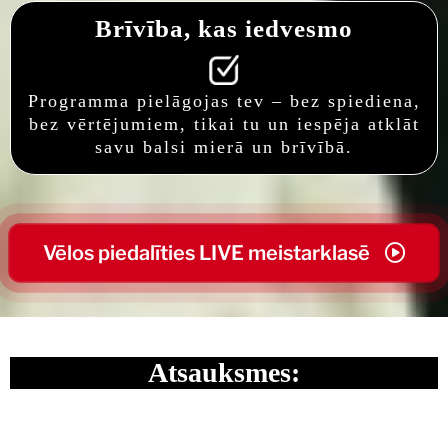
Brīvība, kas iedvesmo
Programma pielāgojas tev – bez spiediena,
bez vērtējumiem, tikai tu un iespēja atklāt
savu balsi mierā un brīvībā.
Vēlos piedalīties LIVE meistarklasē
Atsauksmes: