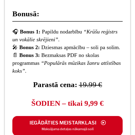
Bonusā:
🎧
Bonus 1:
Papildu nodarbību
“Krūšu reģistrs
un vokālie skrējieni”
.
🎤
Bonus 2:
Dziesmas apmācību – soli pa solim.
📄
Bonus 3:
Bezmaksas PDF no skolas
programmas
“Populārās mūzikas žanru attīstības
koks”
.
Parastā cena:
19.99 €
ŠODIEN – tikai 9,99 €
IEGĀDĀTIES MEISTARKLASI
Maksājuma detaļas nākamajā solī