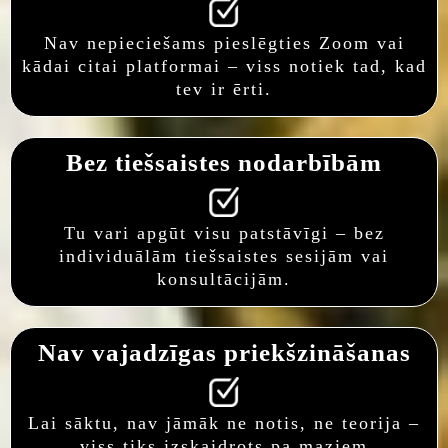
Nav nepieciešams pieslēgties Zoom vai
kādai citai platformai – viss notiek tad, kad
tev ir ērti.
Bez tiešsaistes nodarbībām
Tu vari apgūt visu patstāvīgi – bez
individuālām tiešsaistes sesijām vai
konsultācijām.
Nav vajadzīgas priekšzināšanas
Lai sāktu, nav jāmāk ne notis, ne teorija –
viss tiks izskaidrots pa maziem