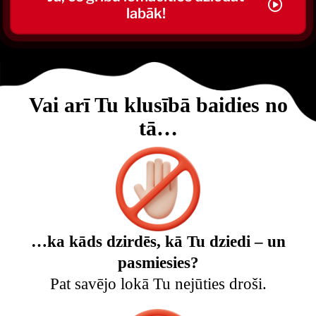
labāk!
Vai arī Tu klusībā baidies no
tā…
…ka kāds dzirdēs, kā Tu dziedi – un
pasmiesies?
Pat savējo lokā Tu nejūties droši.