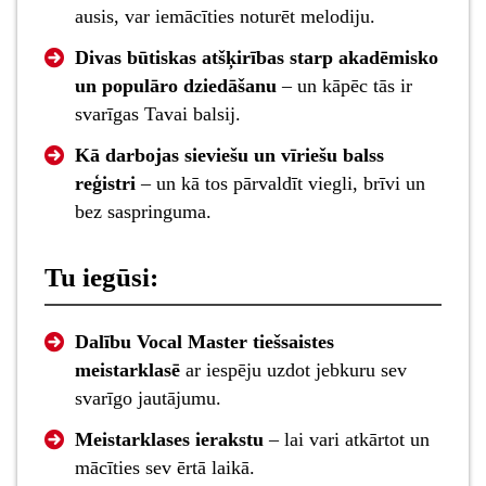
ausis, var iemācīties noturēt melodiju.
Divas būtiskas atšķirības starp akadēmisko
un populāro dziedāšanu
– un kāpēc tās ir
svarīgas Tavai balsij.
Kā darbojas sieviešu un vīriešu balss
reģistri
– un kā tos pārvaldīt viegli, brīvi un
bez saspringuma.
Tu iegūsi:
Dalību Vocal Master tiešsaistes
meistarklasē
ar iespēju uzdot jebkuru sev
svarīgo jautājumu.
Meistarklases ierakstu
– lai vari atkārtot un
mācīties sev ērtā laikā.