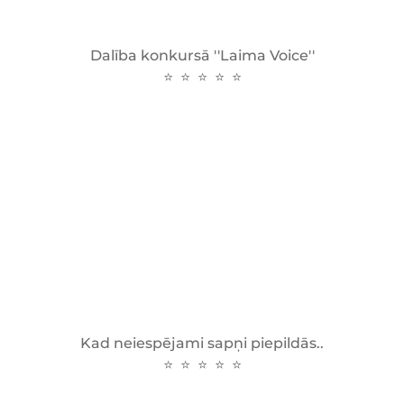
Dalība konkursā ''Laima Voice''
⭐ ⭐ ⭐ ⭐ ⭐
Kad neiespējami sapņi piepildās..
⭐ ⭐ ⭐ ⭐ ⭐