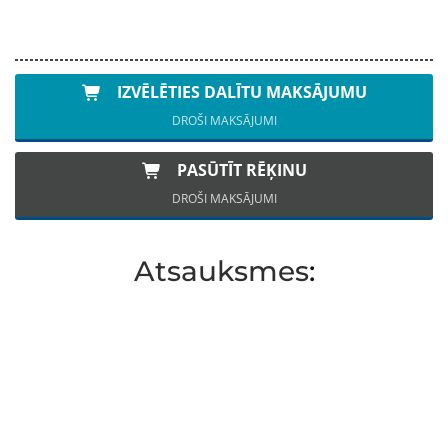
IZVĒLĒTIES DALĪTU MAKSĀJUMU
DROŠI MAKSĀJUMI
PASŪTĪT RĒĶINU
DROŠI MAKSĀJUMI
Atsauksmes
: