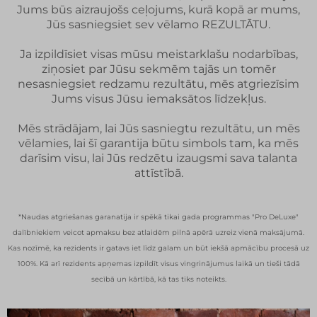
Jums būs aizraujošs ceļojums, kurā kopā ar mums,
Jūs sasniegsiet sev vēlamo REZULTĀTU.
Ja izpildīsiet visas mūsu meistarklašu nodarbības,
ziņosiet par Jūsu sekmēm tajās un tomēr
nesasniegsiet redzamu rezultātu, mēs atgriezīsim
Jums visus Jūsu iemaksātos līdzekļus.
Mēs strādājam, lai Jūs sasniegtu rezultātu, un mēs
vēlamies, lai šī garantija būtu simbols tam, ka mēs
darīsim visu, lai Jūs redzētu izaugsmi sava talanta
attīstībā.
*Naudas atgriešanas garanatija ir spēkā tikai gada programmas "Pro DeLuxe"
dalībniekiem veicot apmaksu bez atlaidēm pilnā apērā uzreiz vienā maksājumā.
Kas nozīmē, ka rezidents ir gatavs iet līdz galam un būt iekšā apmācību procesā uz
100%. Kā arī rezidents apņemas izpildīt visus vingrinājumus laikā un tieši tādā
secībā un kārtībā, kā tas tiks noteikts.