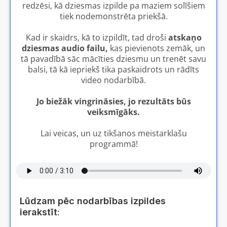
redzēsi, kā dziesmas izpilde pa maziem solīšiem
tiek nodemonstrēta priekšā.
Kad ir skaidrs, kā to izpildīt, tad droši
atskaņo
dziesmas audio failu,
kas pievienots zemāk, un
tā pavadībā sāc mācīties dziesmu un trenēt savu
balsi, tā kā iepriekš tika paskaidrots un rādīts
video nodarbībā.
Jo biežāk vingrināsies, jo rezultāts būs
veiksmīgāks.
Lai veicas, un uz tikšanos meistarklašu
programmā!