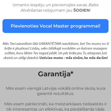
Izmanto iespēju un pievienojies savas
Balss
Atvēršanas
ceļojumam jau
ŠODIEN
!
Pievienoties Vocal Master programmai!
Mēs Tevi aizvedīsim līdz GARANTĒTAM rezultātam, bet Tev mums no šī
brīža ir jāuzticas! Lūdzu, seko tālākajā norādēm un katram mazajam
solītim, kuru liktim Tev tagad pildīt. Un pēc brīža jau Tu attapsies ļoti
skaisti un stilīgi dziedot.
Uzticies mums - mēs zinām, ko mēs darām!
Garantija*
Mēs esam vienīgā Latvijas vokālā online skola, kura
garantē rezultātus.
Mēs esam pārliecināti, ka meistarklases tiešsaistēs ir
tik interesantas un efektīvas, ka piedalīšanās tājās