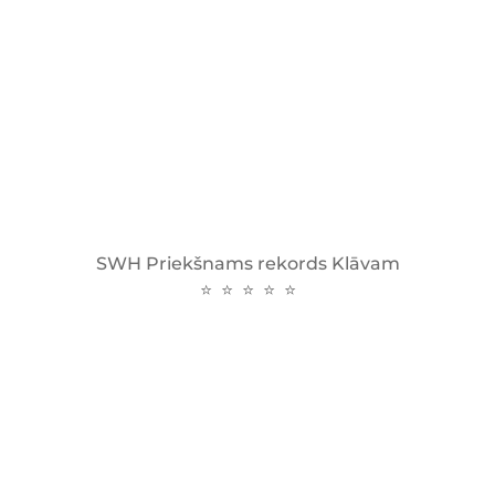
SWH Priekšnams rekords Klāvam
⭐ ⭐ ⭐ ⭐ ⭐