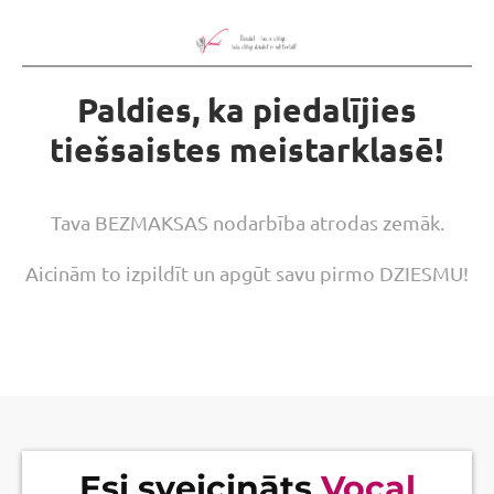
Paldies, ka piedalījies
tiešsaistes meistarklasē!
Tava BEZMAKSAS nodarbība atrodas zemāk.
Aicinām to izpildīt un apgūt savu pirmo DZIESMU!
Esi sveicināts
Vocal