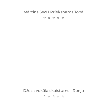
Mārtiņš SWH Priekšnams Topā
⭐ ⭐ ⭐ ⭐ ⭐
Džeza vokāla skaistums - Ronja
⭐ ⭐ ⭐ ⭐ ⭐