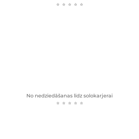
⭐ ⭐ ⭐ ⭐ ⭐
No nedziedāšanas līdz solokarjerai
⭐ ⭐ ⭐ ⭐ ⭐