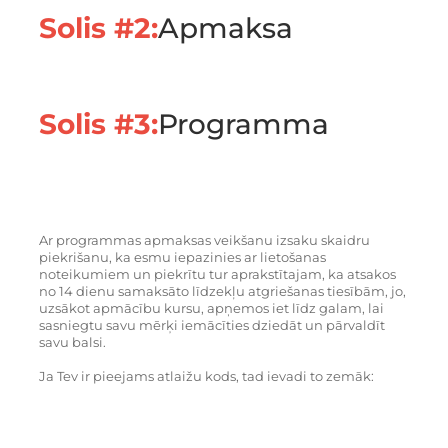
Solis #2:
Apmaksa
Solis #3:
Programma
Ar programmas apmaksas veikšanu izsaku skaidru
piekrišanu, ka esmu iepazinies ar lietošanas
noteikumiem un piekrītu tur aprakstītajam, ka atsakos
no 14 dienu samaksāto līdzekļu atgriešanas tiesībām, jo,
uzsākot apmācību kursu, apņemos iet līdz galam, lai
sasniegtu savu mērķi iemācīties dziedāt un pārvaldīt
savu balsi.
Ja Tev ir pieejams atlaižu kods, tad ievadi to zemāk: