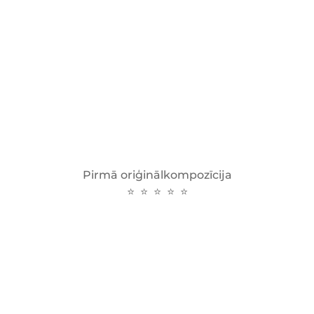
Pirmā oriģinālkompozīcija
⭐ ⭐ ⭐ ⭐ ⭐