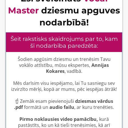
Master
dziesmu apguves
nodarbībā!
Šeit rakstisks skaidrojums par to, kam
šī nodarbība paredzēta:
Šodien apgūsim dziesmu un trenēsim Tavu
vokālo attīstību, mūsu ekspertes,
Annijas
Kokares
, vadībā.
Mēs darīsim visu iespējamo, lai Tu sasniegu sev
izvirzīto mērķi, kopā ar mums, pēc iespējas ātrāk!
☝️ Zemāk esam pievienojuši
dziesmas vārdus
.pdf
formātā un
audio failu
, ar kuru trenēties.
Pirmo noklausies video pamācību,
kurā
pastāstīts, ko un kā tieši trenēsimies, kā arī