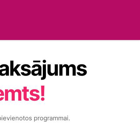
aksājums
emts!
pievienotos programmai.