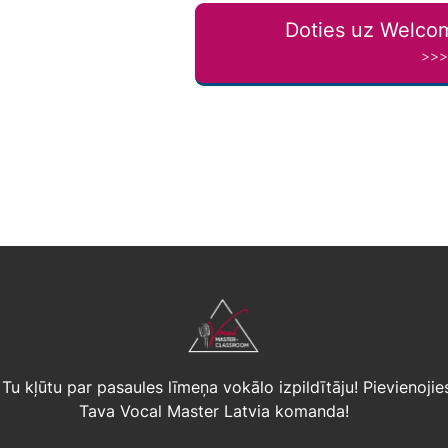
Doties uz Welcom
>>
 Tu kļūtu par pasaules līmeņa vokālo izpildītāju! Pievieno
Tava Vocal Master Latvia komanda!