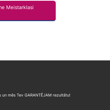
e Meistarklasi
>
jies un mēs Tev GARANTĒJAM rezultātu!