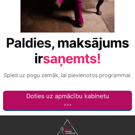
Paldies,
maksājums
ir
saņemts!
Spied uz pogu zemāk, lai pievienotos programmai.
Doties uz apmācību kabinetu
>>>