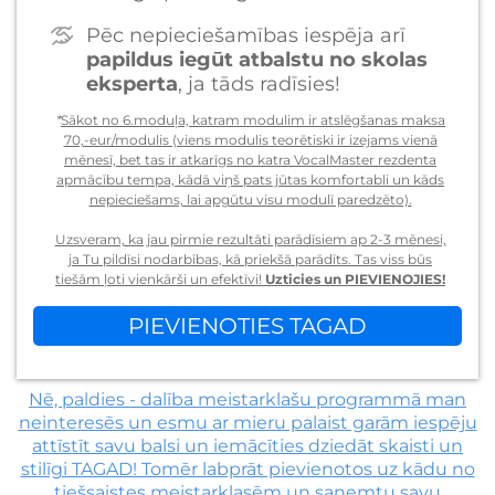
Pēc nepieciešamības iespēja arī
papildus iegūt atbalstu no skolas
eksperta
, ja tāds radīsies!
*
Sākot no 6.moduļa, katram modulim ir atslēgšanas maksa
70,-eur/modulis (viens modulis teorētiski ir izejams vienā
mēnesī, bet tas ir atkarīgs no katra VocalMaster rezdenta
apmācību tempa, kādā viņš pats jūtas komfortabli un kāds
nepieciešams, lai apgūtu visu modulī paredzēto).
Uzsveram, ka jau pirmie rezultāti parādīsiem ap 2-3 mēnesi,
ja Tu pildīsi nodarbības, kā priekšā parādīts. Tas viss būs
tiešām ļoti vienkārši un efektīvi!
Uzticies un PIEVIENOJIES!
PIEVIENOTIES TAGAD
Nē, paldies - dalība meistarklašu programmā man
neinteresēs un esmu ar mieru palaist garām iespēju
attīstīt savu balsi un iemācīties dziedāt skaisti un
stilīgi TAGAD! Tomēr labprāt pievienotos uz kādu no
tiešsaistes meistarklasēm un saņemtu savu