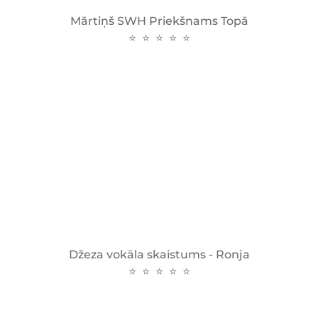
Mārtiņš SWH Priekšnams Topā
⭐ ⭐ ⭐ ⭐ ⭐
Džeza vokāla skaistums - Ronja
⭐ ⭐ ⭐ ⭐ ⭐