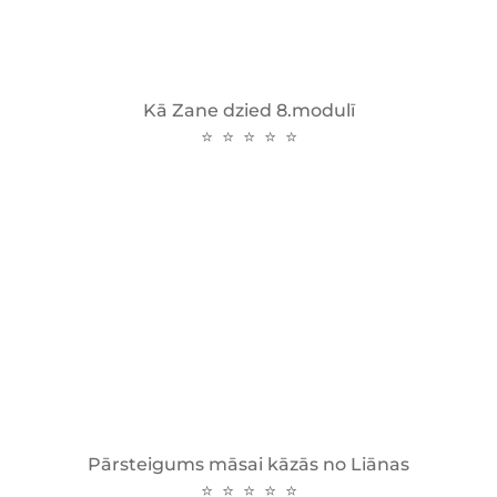
Kā Zane dzied 8.modulī
⭐ ⭐ ⭐ ⭐ ⭐
Pārsteigums māsai kāzās no Liānas
⭐ ⭐ ⭐ ⭐ ⭐