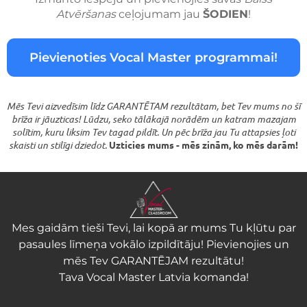
Atvēršanas
ceļojumam jau
ŠODIEN
!
Pievienoties Vocal Master programmai!
Mēs Tevi aizvedīsim līdz GARANTĒTAM rezultātam, bet Tev mums no šī
brīža ir jāuzticas! Lūdzu, seko tālākajā norādēm un katram mazajam
solītim, kuru liksim Tev tagad pildīt. Un pēc brīža jau Tu attapsies ļoti
skaisti un stilīgi dziedot.
Uzticies mums - mēs zinām, ko mēs darām!
Mes gaidām tieši Tevi, lai kopā ar mums Tu kļūtu par
pasaules līmeņa vokālo izpildītāju! Pievienojies un
mēs Tev GARANTĒJAM rezultātu!
Tava Vocal Master Latvia komanda!