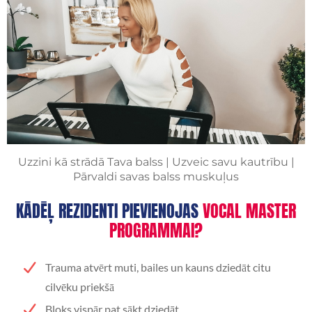
Uzzini kā strādā Tava balss | Uzveic savu kautrību |
Pārvaldi savas balss muskuļus
KĀDĒĻ REZIDENTI PIEVIENOJAS
VOCAL MASTER
PROGRAMMAI?
Trauma atvērt muti, bailes un kauns dziedāt citu
cilvēku priekšā
Bloks vispār pat sākt dziedāt