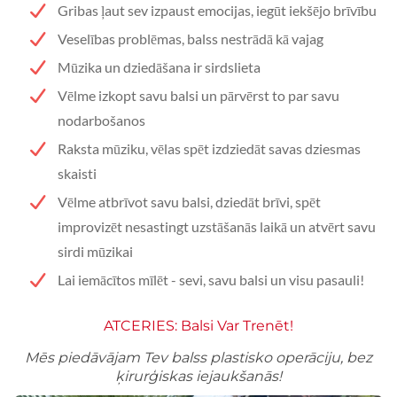
Gribas ļaut sev izpaust emocijas, iegūt iekšējo brīvību
Veselības problēmas, balss nestrādā kā vajag
Mūzika un dziedāšana ir sirdslieta
Vēlme izkopt savu balsi un pārvērst to par savu
nodarbošanos
Raksta mūziku, vēlas spēt izdziedāt savas dziesmas
skaisti
Vēlme atbrīvot savu balsi, dziedāt brīvi, spēt
improvizēt nesastingt uzstāšanās laikā un atvērt savu
sirdi mūzikai
Lai iemācītos mīlēt - sevi, savu balsi un visu pasauli!
ATCERIES: Balsi Var Trenēt!
Mēs piedāvājam Tev balss plastisko operāciju, bez
ķirurģiskas iejaukšanās!