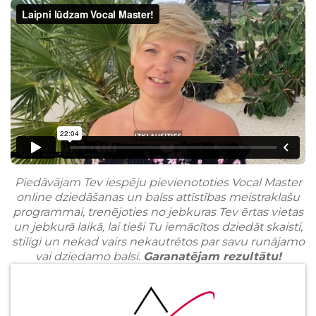
Piedāvājam Tev iespēju pievienototies Vocal Master
online dziedāšanas un balss attīstības meistraklašu
programmai, trenējoties no jebkuras Tev ērtas vietas
un jebkurā laikā, lai tieši Tu iemācītos dziedāt skaisti,
stilīgi un nekad vairs nekautrētos par savu runājamo
vai dziedamo balsi.
Garanatējam rezultātu!