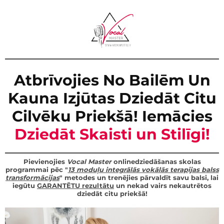
Atbrīvojies No Bailēm Un
Kauna Izjūtas Dziedāt Citu
Cilvēku Priekšā! Iemācies
Dziedāt
Skaisti un Stilīgi!
Pievienojies
Vocal Master
onlinedziedāšanas skolas
programmai pēc "
13 moduļu integrālās vokālās terapijas balss
transformācijas
" metodes un trenējies pārvaldīt savu balsi, lai
iegūtu
GARANTĒTU rezultātu
un nekad vairs nekautrētos
dziedāt citu priekšā!