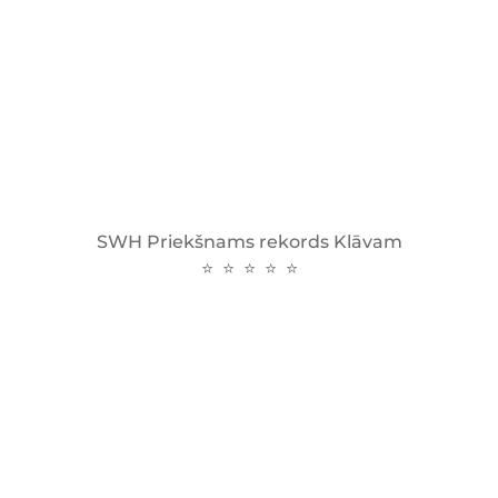
SWH Priekšnams rekords Klāvam
⭐ ⭐ ⭐ ⭐ ⭐