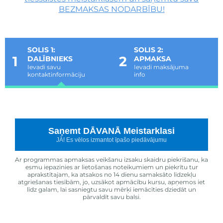
BEZMAKSAS NODARBĪBU!
SOLIS 1:
SOLIS 2:
1
2
DALĪBNIEKS
APMAKSA
Ievadi savu
Ievadi maksājuma
kontaktinformāciju
info
Saņemt DĀVANĀ Meistarklasi
JĀ! Es vēlos izmantot īpašo piedāvājumu
Ar programmas apmaksas veikšanu izsaku skaidru piekrišanu, ka
esmu iepazinies ar lietošanas noteikumiem un piekrītu tur
aprakstītajam, ka atsakos no 14 dienu samaksāto līdzekļu
atgriešanas tiesībām, jo, uzsākot apmācību kursu, apņemos iet
līdz galam, lai sasniegtu savu mērķi iemācīties dziedāt un
pārvaldīt savu balsi.