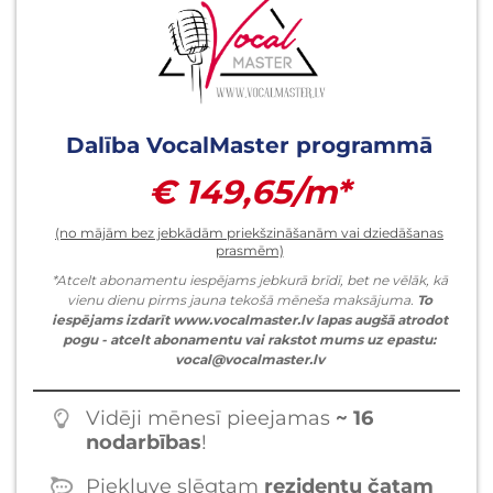
Dalība VocalMaster programmā
€ 149,65/m*
(no mājām bez jebkādām priekšzināšanām vai dziedāšanas
prasmēm)
*Atcelt abonamentu iespējams jebkurā brīdī, bet ne vēlāk, kā
vienu dienu pirms jauna tekošā mēneša maksājuma.
To
iespējams izdarīt www.vocalmaster.lv lapas augšā atrodot
pogu - atcelt abonamentu vai rakstot mums uz epastu:
vocal@vocalmaster.lv
Vidēji mēnesī pieejamas
~ 16
nodarbības
!
Piekļuve slēgtam
rezidentu čatam