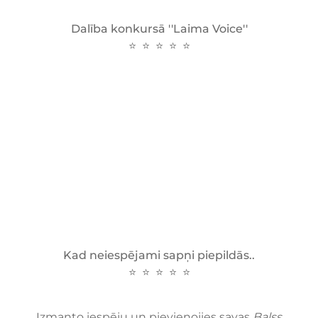
Dalība konkursā ''Laima Voice''
⭐ ⭐ ⭐ ⭐ ⭐
Kad neiespējami sapņi piepildās..
⭐ ⭐ ⭐ ⭐ ⭐
Izmanto iespēju un pievienojies savas
Balss