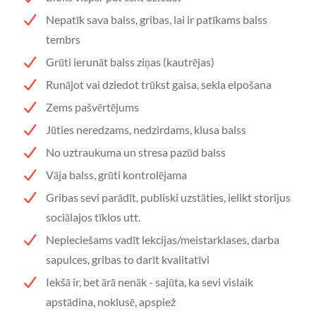
Nepatīk sava balss, gribas, lai ir patīkams balss
tembrs
Grūti ierunāt balss ziņas (kautrējas)
Runājot vai dziedot trūkst gaisa, sekla elpošana
Zems pašvērtējums
Jūties neredzams, nedzirdams, klusa balss
No uztraukuma un stresa pazūd balss
Vāja balss, grūti kontrolējama
Gribas sevi parādīt, publiski uzstāties, ielikt storijus
sociālajos tīklos utt.
Nepieciešams vadīt lekcijas/meistarklases, darba
sapulces, gribas to darīt kvalitatīvi
Iekšā ir, bet ārā nenāk - sajūta, ka sevi vislaik
apstādina, noklusē, apspiež