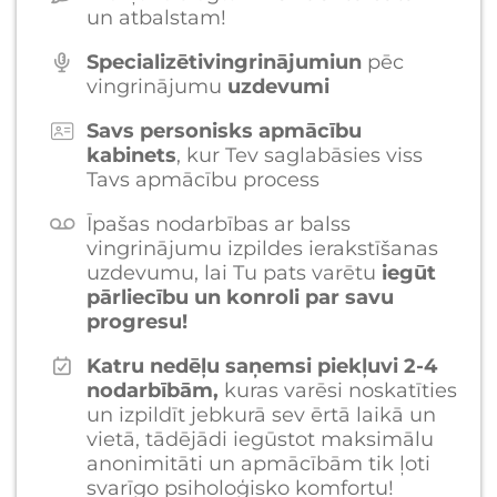
un atbalstam!
Specializētivingrinājumiun
pēc
vingrinājumu
uzdevumi
Savs personisks apmācību
kabinets
, kur Tev saglabāsies viss
Tavs apmācību process
Īpašas nodarbības ar balss
vingrinājumu izpildes ierakstīšanas
uzdevumu, lai Tu pats varētu
iegūt
pārliecību un konroli par savu
progresu!
Katru nedēļu saņemsi piekļuvi 2-4
nodarbībām,
kuras varēsi noskatīties
un izpildīt jebkurā sev ērtā laikā un
vietā, tādējādi iegūstot maksimālu
anonimitāti un apmācībām tik ļoti
svarīgo psiholoģisko komfortu!