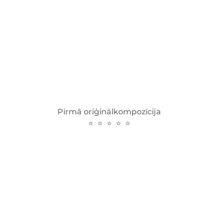
Pirmā oriģinālkompozīcija
⭐ ⭐ ⭐ ⭐ ⭐