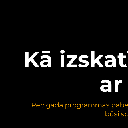
Kā izskat
a
Pēc gada programmas pabeigš
būsi sp