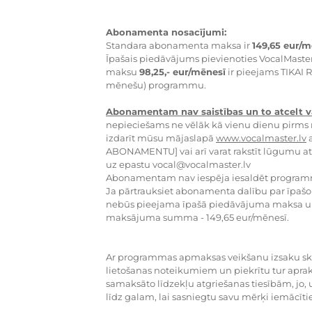
Abonamenta nosacījumi:
Standara abonamenta maksa ir
149,65 eur/m
Īpašais piedāvājums pievienoties VocalMas
maksu
98,25,- eur/mēnesī
ir pieejams TIKAI 
mēnešu) programmu.
Abonamentam nav saistības un to atcelt va
nepieciešams ne vēlāk kā vienu dienu pirms
izdarīt mūsu mājaslapā
www.vocalmaster.lv
a
ABONAMENTU] vai arī varat rakstīt lūgumu 
uz epastu
vocal@vocalmaster.lv
Abonamentam nav iespēja iesaldēt progra
Ja pārtrauksiet abonamenta dalību par īpašo
nebūs pieejama īpašā piedāvājuma maksa un
maksājuma summa - 149,65 eur/mēnesī.
Ar programmas apmaksas veikšanu izsaku ska
lietošanas noteikumiem un piekrītu tur aprak
samaksāto līdzekļu atgriešanas tiesībām, jo
līdz galam, lai sasniegtu savu mērķi iemācītie