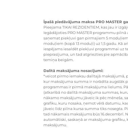
Īpašā piedāvājuma maksa PRO MASTER ga
Pieejama TIKAI REZIDENTIEM, kas jau ir izg
Iegādājoties PRO MASTER programmu pilnā a
saņemat piekļuvi gan pirmajiem 5 moduļiem
moduļiem (kopā 13 moduļi) uz 1,5 gadu. Kā arī
iespējams iesaldēt piekļuvi programmai uz 
pieprasījuma, un tad atgriezties pie apmācīb
temiņa beigām.
Dalītā maksājuma nosacījumi:
*veicot pirmo iemaksu dalītajā maksājumā, pie
kur maksājuma summa ir norādīta augstāk p
programmas ir pirmā maksājuma lielums. Pā
(atkarībā no dalītā maksājuma summas, kuru 
nākamo maksājumu jāveic ik pēc mēneša, sa
grafiku, kuru nosaka, ņemot vērā datumu, k
jāveic līdz pilna kursa summa tiks nosegta. 
tad nākamais maksājums būs 16.decembrī. N
automātiski, saskaņā ar maksājuma grafiku, k
maksājumu.