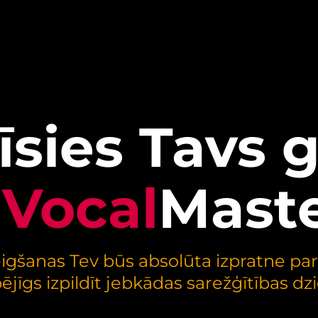
īsies Tavs 
r
Vocal
Mast
anas Tev būs absolūta izpratne par 
ējīgs izpildīt jebkādas sarežģītības d