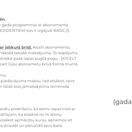
ēn.
ter gada programmai ar abonamenta
REZIDENTIEM, kas ir izgājuši BASIC (5
r jebkurā brīdī.
Atcelt abonamentu
 nākošā tekošā maksājuma. To iespējams
trodot pašā lapas augšā pogu - [ATCELT
atcelt Jūsu abonametu brīvā formā mums
mmu.
 piedāvājuma maksu, tad atsākot, vairs
 tālāk būs jāmaksā pilna ikmēneša
(gada
idru piekrišanu, ka esmu iepazinies ar
stītajam, ka atsakos no 14 dienu
, uzsākot apmācību kursu, apņemos iet
s dziedāt un pārvaldīt savu balsi.