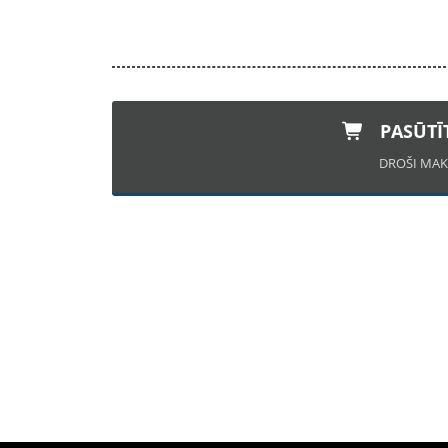
PASŪTĪ
DROŠI MAK