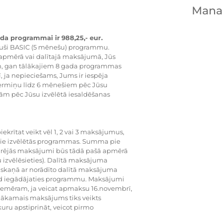
Mana 
da programmai ir
988,25,- eur.
ājuši BASIC (5 mēnešu) programmu.
pmērā vai dalītajā maksājumā, Jūs
, gan tālākajiem 8 gada programmas
, ja nepieciešams, Jums ir iespēja
termiņu līdz 6 mēnešiem pēc Jūsu
ām pēc Jūsu izvēlētā iesaldēšanas
krītat veikt vēl 1, 2 vai 3 maksājumus,
ie izvēlētās programmas. Summa pie
rējās maksājumi būs tādā pašā apmērā
izvēlēsieties). Dalītā maksājuma
skaņā ar norādīto dalītā maksājuma
ad iegādājaties programmu. Maksājumi
Piemēram, ja veicat apmaksu 16.novembrī,
ākamais maksājums tiks veikts
uru apstiprināt, veicot pirmo