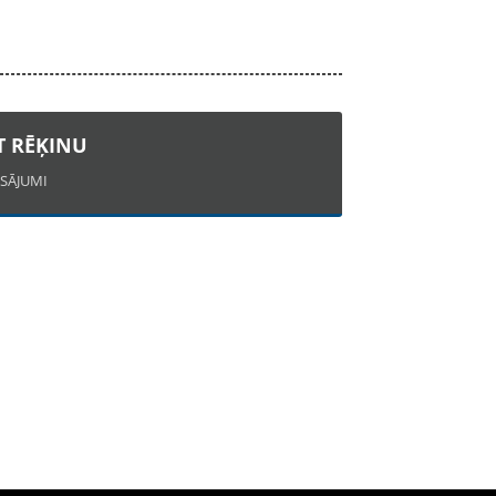
T RĒĶINU
SĀJUMI