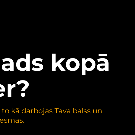
gads kopā
er?
to kā darbojas Tava balss un
ziesmas.